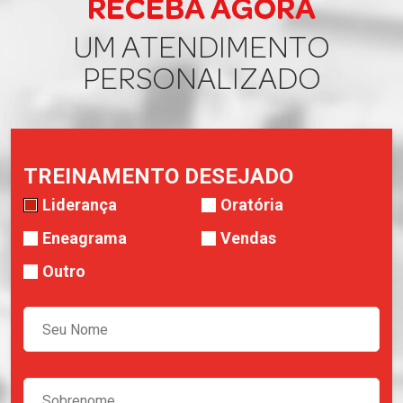
RECEBA AGORA
UM ATENDIMENTO
PERSONALIZADO
TREINAMENTO DESEJADO
Liderança
Oratória
Eneagrama
Vendas
Outro