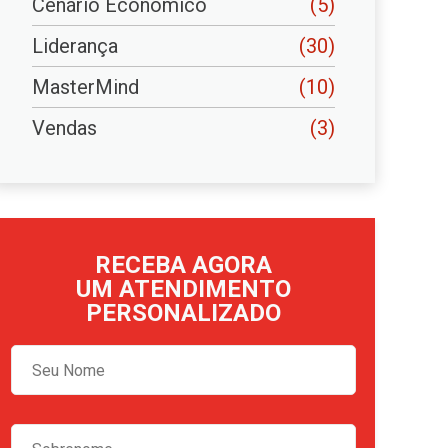
Cenário Econômico
(5)
Liderança
(30)
MasterMind
(10)
Vendas
(3)
RECEBA AGORA
UM ATENDIMENTO
PERSONALIZADO