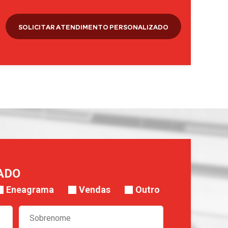
ADO
Eneagrama
Vendas
Outro